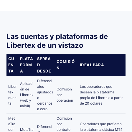
Las cuentas y plataformas de
Libertex de un vistazo
CU
PLATA
SPREA
COMISIÓ
EN
FORM
D
IDEAL PARA
N
TA
A
DESDE
Diferenci
Aplicaci
Liber
ales
Los operadores que
ón de
Comisión
tex
ajustados
deseen la plataforma
Libertex
por
cuen
o
propia de Libertex: a partir
(web y
operación
ta
cercanos
de 20 dólares
móvil)
a cero
Met
Comisión
aTra
por
Operadores que prefieren
Diferenci
der
MetaTra
contrato
la plataforma clásica MT4