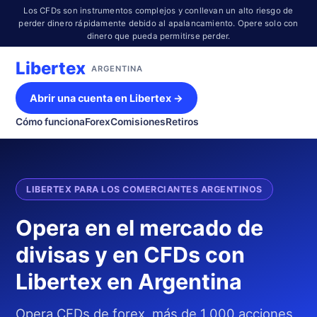
Los CFDs son instrumentos complejos y conllevan un alto riesgo de
perder dinero rápidamente debido al apalancamiento. Opere solo con
dinero que pueda permitirse perder.
Libertex
ARGENTINA
Abrir una cuenta en Libertex →
Cómo funciona
Forex
Comisiones
Retiros
LIBERTEX PARA LOS COMERCIANTES ARGENTINOS
Opera en el mercado de
divisas y en CFDs con
Libertex en Argentina
Opera CFDs de forex, más de 1.000 acciones,